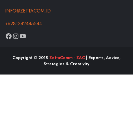
INFO@ZETTACOM.ID
+6281242445544
Copyright © 2018
ZettaComm - ZAC
| Experts, Advice,
Strategies & Creativity